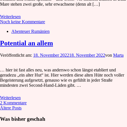
Mare stehen zwei große, sehr erwachsene (denn alt […]
Weiterlesen
Noch keine Kommentare
Abenteuer Rumänien
Potential an allem
Veröffentlicht am:
18. November 2022
18. November 2022
von
Marta
… hier ist fast alles neu, was anderswo schon längst etabliert und
geradezu „ein alter Hut“ ist. Hier werden diese alten Hüte noch voller
Begeisterung aufgesetzt, genauso wie es gefühlt in jeder Straße
mindesten zwei Second-Hand-Läden gibt. …
Weiterlesen
2 Kommentare
Beitragsnavigation
Ältere Posts
Was bisher geschah