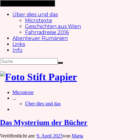
Navigation ein-/ausschalten
Über dies und das
Microtexte
Geschichten aus Wien
Fahrradreise 2016
Abenteuer Rumänien
Links
Info
Microtexte
...
Über dies und das
Das Mysterium der Bücher
Veröffentlicht am:
9. April 2025
von
Marta