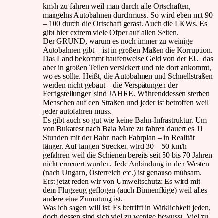
km/h zu fahren weil man durch alle Ortschaften,
mangelns Autobahnen durchmuss. So wird eben mit 90
– 100 durch die Ortschaft gerast. Auch die LKWs. Es
gibt hier extrem viele Ofper auf allen Seiten.
Der GRUND, warum es noch immer zu weinige
Autobahnen gibt – ist in großen Maßen die Korruption.
Das Land bekommt haufenweise Geld von der EU, das
aber in großen Teilen versickert und nie dort ankommt,
wo es sollte. Heißt, die Autobahnen und Schnellstraßen
werden nicht gebaut – die Verspätungen der
Fertigstellungen sind JAHRE. Währenddessen sterben
Menschen auf den Straßen und jeder ist betroffen weil
jeder autofahren muss.
Es gibt auch so gut wie keine Bahn-Infrastruktur. Um
von Bukarest nach Baia Mare zu fahren dauert es 11
Stunden mit der Bahn nach Fahrplan – in Realität
länger. Auf langen Strecken wird 30 – 50 km/h
gefahren weil die Schienen bereits seit 50 bis 70 Jahren
nicht erneuert wurden. Jede Anbindung in den Westen
(nach Ungarn, Österreich etc.) ist genauso mühsam.
Erst jetzt reden wir von Umweltschutz: Es wird mit
dem Flugzeug geflogen (auch Binnenflüge) weil alles
andere eine Zumutung ist.
Was ich sagen will ist: Es betrifft in Wirklichkeit jeden,
doch dessen sind sich viel zu wenige bewusst. Viel zu