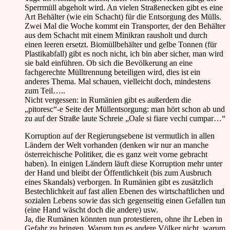
Sperrmüll abgeholt wird. An vielen Straßenecken gibt es eine
Art Behälter (wie ein Schacht) für die Entsorgung des Mülls.
Zwei Mal die Woche kommt ein Transporter, der den Behälter
aus dem Schacht mit einem Minikran rausholt und durch
einen leeren ersetzt. Biomüllbehälter und gelbe Tonnen (für
Plastikabfall) gibt es noch nicht, ich bin aber sicher, man wird
sie bald einführen. Ob sich die Bevölkerung an eine
fachgerechte Mülltrennung beteiligen wird, dies ist ein
anderes Thema. Mal schauen, vielleicht doch, mindestens
zum Teil…..
Nicht vergessen: in Rumänien gibt es außerdem die
„pitoresc“-e Seite der Müllentsorgung: man hört schon ab und
zu auf der Straße laute Schreie „Oale si fiare vechi cumpar…“
Korruption auf der Regierungsebene ist vermutlich in allen
Ländern der Welt vorhanden (denken wir nur an manche
österreichische Politiker, die es ganz weit vorne gebracht
haben). In einigen Ländern läuft diese Korruption mehr unter
der Hand und bleibt der Öffentlichkeit (bis zum Ausbruch
eines Skandals) verborgen. In Rumänien gibt es zusätzlich
Bestechlichkeit auf fast allen Ebenen des wirtschaftlichen und
sozialen Lebens sowie das sich gegenseitig einen Gefallen tun
(eine Hand wäscht doch die andere) usw.
Ja, die Rumänen könnten nun protestieren, ohne ihr Leben in
Gefahr zu bringen. Warum tun es andere Völker nicht, warum