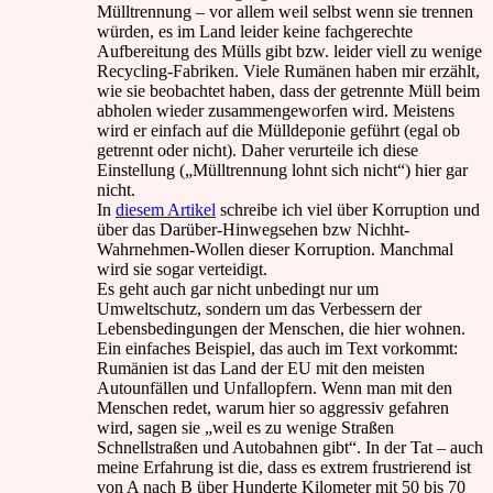
Mülltrennung – vor allem weil selbst wenn sie trennen
würden, es im Land leider keine fachgerechte
Aufbereitung des Mülls gibt bzw. leider viell zu wenige
Recycling-Fabriken. Viele Rumänen haben mir erzählt,
wie sie beobachtet haben, dass der getrennte Müll beim
abholen wieder zusammengeworfen wird. Meistens
wird er einfach auf die Mülldeponie geführt (egal ob
getrennt oder nicht). Daher verurteile ich diese
Einstellung („Mülltrennung lohnt sich nicht“) hier gar
nicht.
In
diesem Artikel
schreibe ich viel über Korruption und
über das Darüber-Hinwegsehen bzw Nichht-
Wahrnehmen-Wollen dieser Korruption. Manchmal
wird sie sogar verteidigt.
Es geht auch gar nicht unbedingt nur um
Umweltschutz, sondern um das Verbessern der
Lebensbedingungen der Menschen, die hier wohnen.
Ein einfaches Beispiel, das auch im Text vorkommt:
Rumänien ist das Land der EU mit den meisten
Autounfällen und Unfallopfern. Wenn man mit den
Menschen redet, warum hier so aggressiv gefahren
wird, sagen sie „weil es zu wenige Straßen
Schnellstraßen und Autobahnen gibt“. In der Tat – auch
meine Erfahrung ist die, dass es extrem frustrierend ist
von A nach B über Hunderte Kilometer mit 50 bis 70