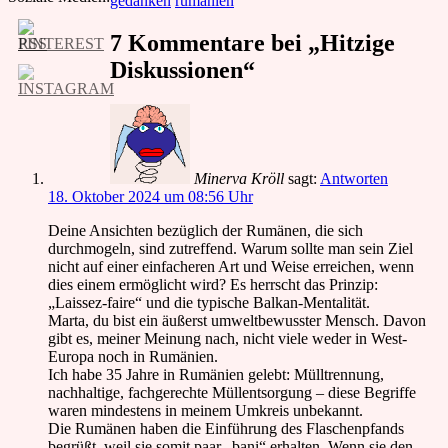
gedanken
rumänien
7 Kommentare bei „Hitzige
Diskussionen“
Minerva Kröll
sagt:
Antworten
18. Oktober 2024 um 08:56 Uhr
Deine Ansichten bezüglich der Rumänen, die sich
durchmogeln, sind zutreffend. Warum sollte man sein Ziel
nicht auf einer einfacheren Art und Weise erreichen, wenn
dies einem ermöglicht wird? Es herrscht das Prinzip:
„Laissez-faire“ und die typische Balkan-Mentalität.
Marta, du bist ein äußerst umweltbewusster Mensch. Davon
gibt es, meiner Meinung nach, nicht viele weder in West-
Europa noch in Rumänien.
Ich habe 35 Jahre in Rumänien gelebt: Mülltrennung,
nachhaltige, fachgerechte Müllentsorgung – diese Begriffe
waren mindestens in meinem Umkreis unbekannt.
Die Rumänen haben die Einführung des Flaschenpfands
begrüßt, weil sie somit paar „bani“ erhalten. Wenn sie den