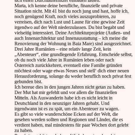
sich einen Durchlauferhitzer einbauen lassen.
Marta, ich kenne deine berufliche, finanzielle und private
Situation nicht. Mit 41 bist du noch jung und hast, hoffe ich,
noch genügend Kraft, noch vieles auszuprobieren, zu
verreisen, dich nach Lust und Laune für eine gewisse Zeit
irgendwo auf der Welt niederzulassen. Du bist begabt und
vielseitig interessiert. Deine Architekturprojekte (Außen- und
auch Innenarchitektur und Innenausstattung – ich meine die
Renovierung der Wohnung in Baia Mare) sind ausgezeichnet.
Drei Jahre Rumänien – eine relativ lange Zeit, kein
„Abenteuer“, eine grundlegende Erfahrung. Entscheide selbst,
ob du noch viele Jahre in Rumänien leben oder nach
Österreich zurückkehren, eventuell eine Familie gründen
möchtest oder wage etwas Neues und stell‘ dich einer neuen
Herausforderung, solange du weder beruflich noch privat fest
gebunden bist.
Ich bereue dies in den jungen Jahren nicht getan zu haben.
Der Mut hat mir gefehlt und vor allem die finanziellen
Mitteln. Als Auswanderin habe ich es nicht leicht in
Deutschland in den neunziger Jahren gehabt. Und
irgendwann ist es zu spät, um ein Abenteuer zu wagen.
Es gibt so viele wunderschöne Ecken auf der Welt, die
gesehen werden sollten und Regionen und Länder, die es
verdient haben, mal mindestens für paar Wochen dort gelebt
zu haben.