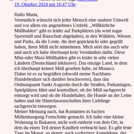
19. Oktober 2024 um 16:47 Uhr
Hallo Marta,
Vermutlich wünscht sich jeder Mensch eine saubere Umwelt
und vor allem ein angenehmes Umfeld. „Willkürliche
Müllhalden“ gibt es leider auf Parkplätzen (da wird sogar
Sperrmüll und Bauschutt abgeladen), in den Wäldern, Wiesen
und Parks, da die Leute, die dort gepicknickt oder gegrillt
haben, ihren Müll nicht mitnehmen. Mich stört das auch sehr
und auch ich habe überhaupt kein Verständnis dafür. Diese
Mini-oder Maxi-Müllhalden gibt es leider in sehr vielen
Ländern (Deutschland inklusive). Das einzige Land, in dem
ich überhaupt keinen Müll gesehen habe, ist Monaco.
Daher ist es zu begrüßen (obwohl meine Nachbarn-
Hundebesitzer sich darüber beschweren), dass das
Ordnungsamt Sankt Augustin durch die Straßen, Parkanlagen,
Spielplätzen fährt und kontrolliert, ob der Müll sachgerecht
entsorgt wird und ob die Hundehalter, die Hunde an der Leine
halten und die Hinterlassenschaften ihrer Lieblinge
sachgerecht entsorgen.
Meiner Meinung nach, hat Rumänien in Sachen
Müllentsorgung Fortschritte gemacht. Ich habe eine kleine
Wohnung in Bukarest, nicht weit entfernt von dem Ort, in
dem du einen Teil deiner Kindheit verbracht hast. Es gibt feste
Tage im Monat, an denen, nach vorheriger Anmeldung, der