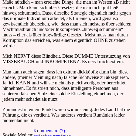
Maße nützlich – man erreichte Dinge, die man im Westen zB nicht
erreicht. Man kann sich über Gesetze, die man nicht gut heißt
hinweg schummeln. Dass, dieselbe Strategie eigentlich mehr gegen
das normale Individuum arbeitet, als für einen, wird genauso
gewissentlich übersehen, wie, dass man sich meistens über schieren
Machtmissbrauch und/oder Inkompetenz „hinweg schummeln“
muss – eher als über fragwürdige Gesetze. Meist muss man durch
Korruption das erreichen, was einem eigentlich OHNE zustehen
würde.
Mich NERVT diese Blindheit. Diese DUMME Unterstützung von
MISSBRAUCH und INKOMPETENZ. Es nervt mich extrem.
Man kann auch sagen, dass ich extrem dickköpfig darin bin, diese
andere, (meiner Meinung nach) falsche Sichtweise zu akzeptieren.
Ja, ich KANN und will sie nicht als gleichwertig oder berechtigt
hinnehmen. Es frustriert mich, dass intelligente Personen aus
schierem falschen Stolz eine solche Einstellung einnehmen, der
jedem mehr schadet als nützt.
Zumindest in einem Punkt waren wir uns einig: Jedes Land hat die
Führung, die es verdient. Was anderes verdient Rumänien leider
momentan nicht.
Kommentare (7)
Soziale Medien: