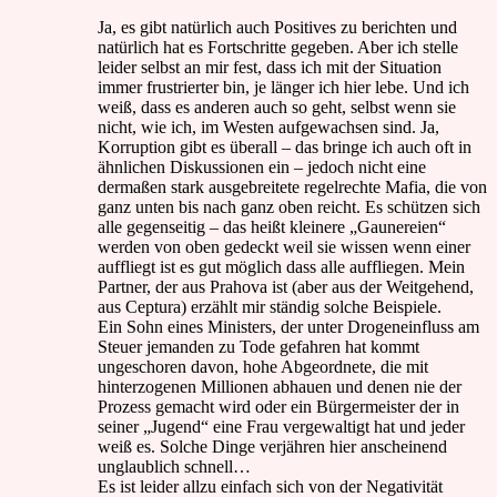
Ja, es gibt natürlich auch Positives zu berichten und
natürlich hat es Fortschritte gegeben. Aber ich stelle
leider selbst an mir fest, dass ich mit der Situation
immer frustrierter bin, je länger ich hier lebe. Und ich
weiß, dass es anderen auch so geht, selbst wenn sie
nicht, wie ich, im Westen aufgewachsen sind. Ja,
Korruption gibt es überall – das bringe ich auch oft in
ähnlichen Diskussionen ein – jedoch nicht eine
dermaßen stark ausgebreitete regelrechte Mafia, die von
ganz unten bis nach ganz oben reicht. Es schützen sich
alle gegenseitig – das heißt kleinere „Gaunereien“
werden von oben gedeckt weil sie wissen wenn einer
auffliegt ist es gut möglich dass alle auffliegen. Mein
Partner, der aus Prahova ist (aber aus der Weitgehend,
aus Ceptura) erzählt mir ständig solche Beispiele.
Ein Sohn eines Ministers, der unter Drogeneinfluss am
Steuer jemanden zu Tode gefahren hat kommt
ungeschoren davon, hohe Abgeordnete, die mit
hinterzogenen Millionen abhauen und denen nie der
Prozess gemacht wird oder ein Bürgermeister der in
seiner „Jugend“ eine Frau vergewaltigt hat und jeder
weiß es. Solche Dinge verjähren hier anscheinend
unglaublich schnell…
Es ist leider allzu einfach sich von der Negativität