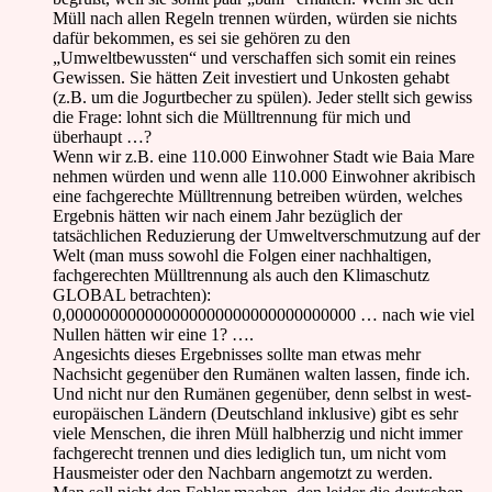
Müll nach allen Regeln trennen würden, würden sie nichts
dafür bekommen, es sei sie gehören zu den
„Umweltbewussten“ und verschaffen sich somit ein reines
Gewissen. Sie hätten Zeit investiert und Unkosten gehabt
(z.B. um die Jogurtbecher zu spülen). Jeder stellt sich gewiss
die Frage: lohnt sich die Mülltrennung für mich und
überhaupt …?
Wenn wir z.B. eine 110.000 Einwohner Stadt wie Baia Mare
nehmen würden und wenn alle 110.000 Einwohner akribisch
eine fachgerechte Mülltrennung betreiben würden, welches
Ergebnis hätten wir nach einem Jahr bezüglich der
tatsächlichen Reduzierung der Umweltverschmutzung auf der
Welt (man muss sowohl die Folgen einer nachhaltigen,
fachgerechten Mülltrennung als auch den Klimaschutz
GLOBAL betrachten):
0,000000000000000000000000000000000 … nach wie viel
Nullen hätten wir eine 1? ….
Angesichts dieses Ergebnisses sollte man etwas mehr
Nachsicht gegenüber den Rumänen walten lassen, finde ich.
Und nicht nur den Rumänen gegenüber, denn selbst in west-
europäischen Ländern (Deutschland inklusive) gibt es sehr
viele Menschen, die ihren Müll halbherzig und nicht immer
fachgerecht trennen und dies lediglich tun, um nicht vom
Hausmeister oder den Nachbarn angemotzt zu werden.