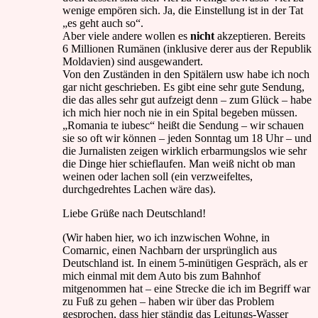
wenige empören sich. Ja, die Einstellung ist in der Tat
„es geht auch so“.
Aber viele andere wollen es
nicht
akzeptieren. Bereits
6 Millionen Rumänen (inklusive derer aus der Republik
Moldavien) sind ausgewandert.
Von den Zuständen in den Spitälern usw habe ich noch
gar nicht geschrieben. Es gibt eine sehr gute Sendung,
die das alles sehr gut aufzeigt denn – zum Glück – habe
ich mich hier noch nie in ein Spital begeben müssen.
„Romania te iubesc“ heißt die Sendung – wir schauen
sie so oft wir können – jeden Sonntag um 18 Uhr – und
die Jurnalisten zeigen wirklich erbarmungslos wie sehr
die Dinge hier schieflaufen. Man weiß nicht ob man
weinen oder lachen soll (ein verzweifeltes,
durchgedrehtes Lachen wäre das).
Liebe Grüße nach Deutschland!
(Wir haben hier, wo ich inzwischen Wohne, in
Comarnic, einen Nachbarn der ursprünglich aus
Deutschland ist. In einem 5-minütigen Gespräch, als er
mich einmal mit dem Auto bis zum Bahnhof
mitgenommen hat – eine Strecke die ich im Begriff war
zu Fuß zu gehen – haben wir über das Problem
gesprochen, dass hier ständig das Leitungs-Wasser