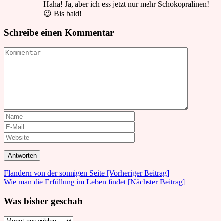
Haha! Ja, aber ich ess jetzt nur mehr Schokopralinen!
😉 Bis bald!
Schreibe einen Kommentar
Beitrags-
Flandern von der sonnigen Seite [Vorheriger Beitrag]
Wie man die Erfüllung im Leben findet
[Nächster Beitrag]
Navigation
Was bisher geschah
Was