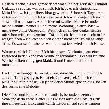
Gestern Abend, als ich gerade dabei war auf einer gekiesten Einfahrt
Unkraut zu rupfen, war es soweit. Ich habe es mir eingestanden:
Mein Heimweh ist unübersehbar geworden. Schon seit Tagen regt
sich etwas in mir und ich kämpfe damit. Ich wollte eigentlich nicht
so schnell nach hause. Aber ich vermisse alles. Meine Freunde,
meine Familie, meinen Hund, meine Wohnung, ja auch Wien –
meine gewohnte Umgebung. Wenn ich an all dies denke, steigen
mir schon wieder unvermittelt Tränen hoch. Ich kann es nicht mehr
wegschieben – vielleicht bin ich einfach nicht der Typ für so lange
Trips. Es war schön, aber es war. Ich mag jetzt wieder nach Hause.
Warum rupfe ich Unkraut? Ich bin gestern Nachmittag auf einem
Pferdehof in der Nähe von Veurne angekommen. Hier will ich eine
Woche bleiben und gegen Mahlzeit und Unterkunft überall
mithelfen.
Und nun zu Brügge: Ja, sie ist schön, diese Stadt. Gestern bin ich
auf den Turm gestiegen. Er hat ein Glockenspiel, ähnlich einer
Musikbox, nur in riesig. Zu jeder viertel Stunde spielen die Glocken
des Turms eine Melodie.
Die Flüsse und Kanäle sind romantisch, besonders wenn die
Schwäne darin vorbeigleiten. Das wissen auch die Hoteliers, die
ihre anliegenden Luxusunterkünfte Le Swan und sowas nennen.