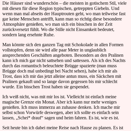
Die Häuser sind wunderschön – die meisten in gotischem Stil, viele
mit diesen für diese Region typischen, getreppten Giebeln. Und
wenn man mal abseits der Hauptrouten geht, wo man teilweise fast
gar keine Menschen antrifft, kann man so richtig diese besondere
Atmosphäre genießen, wo man sich ein bisschen in der Zeit
zurückversetzt fühlt. Wo die Stille nicht Einsamkeit bedeutet,
sondern lang ersehnte Ruhe.
Man könnte sich den ganzen Tag mit Schokolade in allen Formen
vollstopfen, denn sie wird alle paar Meter in unglaublich
ansprechenden Geschäften angeboten. Besonders an den Pralinen
kann ich mich gar nicht sattsehen und sattessen. Als ich des Nachts
durch das romantisch beleuchtete Brügge spazierte (man muss
Brügge doch mal unbedingt bei Nacht sehen), habe ich mir als
Trost, dass ich mir das jetzt alleine antun muss, ein Säckchen mit
Pralinen gekauft und so lange davon gegessen bis mir schlecht
wurde. Ein bisschen Trost haben sie gespendet.
Ich weiß nicht, was mit mir los ist. Vielleicht ist einfach meine
magische Grenze ein Monat. Aber ich kann nur mehr weniges
genießen. Ich muss immerzu an zuhause denken. Ich mache mir
selbst schon Vorwürfe deswegen, aber ich sollte es einfach sein
lassen, „Schei* drauf“ sagen und heim fahren. Es ist, wie es ist.
Seit heute bin ich dabei meine Reise nach Hause zu planen. Es ist